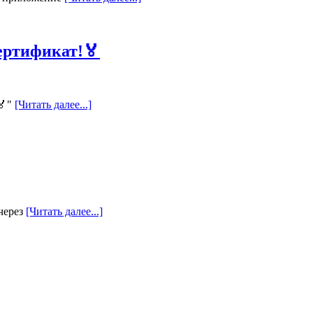
ертификат!🏅
🏅"
[Читать далее...]
через
[Читать далее...]