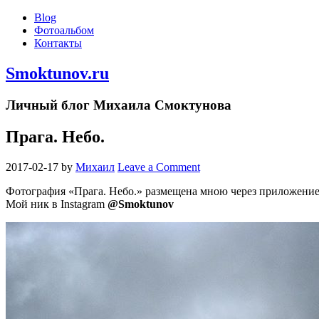
Blog
Фотоальбом
Контакты
Smoktunov.ru
Личный блог Михаила Смоктунова
Прага. Небо.
2017-02-17
by
Михаил
Leave a Comment
Фотография «Прага. Небо.» размещена мною через приложение
Мой ник в Instagram
@Smoktunov