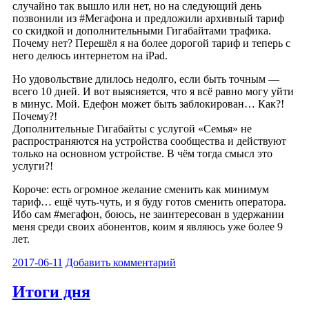
случайно так вышло или нет, но на следующий день
позвонили из #Мегафона и предложили архивный тариф
со скидкой и дополнительными Гигабайтами трафика.
Почему нет? Перешёл я на более дорогой тариф и теперь с
него делюсь интернетом на iPad.
Но удовольствие длилось недолго, если быть точным —
всего 10 дней. И вот выясняется, что я всё равно могу уйти
в минус. Мой. Едефон может быть заблокирован… Как?!
Почему?!
Дополнительные Гигабайты с услугой «Семья» не
распространяются на устройства сообщества и действуют
только на основном устройстве. В чём тогда смысл это
услуги?!
Короче: есть огромное желание сменить как минимум
тариф… ещё чуть-чуть, и я буду готов сменить оператора.
Ибо сам #мегафон, боюсь, не заинтересован в удержании
меня среди своих абонентов, коим я являюсь уже более 9
лет.
2017-06-11
Добавить комментарий
Итоги дня