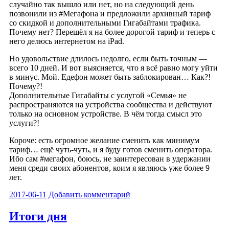
случайно так вышло или нет, но на следующий день
позвонили из #Мегафона и предложили архивный тариф
со скидкой и дополнительными Гигабайтами трафика.
Почему нет? Перешёл я на более дорогой тариф и теперь с
него делюсь интернетом на iPad.
Но удовольствие длилось недолго, если быть точным —
всего 10 дней. И вот выясняется, что я всё равно могу уйти
в минус. Мой. Едефон может быть заблокирован… Как?!
Почему?!
Дополнительные Гигабайты с услугой «Семья» не
распространяются на устройства сообщества и действуют
только на основном устройстве. В чём тогда смысл это
услуги?!
Короче: есть огромное желание сменить как минимум
тариф… ещё чуть-чуть, и я буду готов сменить оператора.
Ибо сам #мегафон, боюсь, не заинтересован в удержании
меня среди своих абонентов, коим я являюсь уже более 9
лет.
2017-06-11
Добавить комментарий
Итоги дня