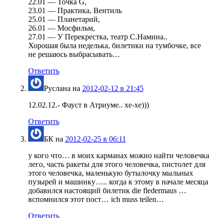
22.01 — Точка G,
23.01 — Практика, Вентиль
25.01 — Планетарий,
26.01 — Мосфильм,
27.01 — У Перекрестка, театр С.Намина..
Хорошая была неделька, билетики на тумбочке, все
не решаюсь выбрасывать…
Ответить
Руслана
на
2012-02-12 в 21:45
12.02.12.- Фауст в Атриуме.. хе-хе)))
Ответить
БК
на
2012-02-25 в 06:11
у кого что… в моих карманах можно найти человечка
лего, часть ракеты для этого человечка, пистолет для
этого человечка, маленькую бутылочку мыльных
пузырей и машинку….. когда к этому в начале месяца
добавился настоящий билетик die fledermaus …
вспомнился этот пост… ich muss teilen…
Ответить