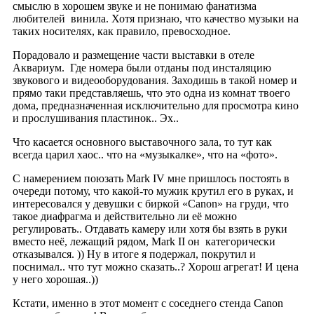
смыслю в хорошем звуке и не понимаю фанатизма
любителей винила. Хотя признаю, что качество музыки на
таких носителях, как правило, превосходное.
Порадовало и размещение части выставки в отеле
Аквариум. Где номера были отданы под инсталяцию
звукового и видеооборудования. Заходишь в такой номер и
прямо таки представляешь, что это одна из комнат твоего
дома, предназначенная исключительно для просмотра кино
и прослушивания пластинок.. Эх..
Что касается основного выставочного зала, то тут как
всегда царил хаос.. что на «музыкалке», что на «фото».
С намерением поюзать Mark IV мне пришлось постоять в
очереди потому, что какой-то мужик крутил его в руках, и
интересовался у девушки с биркой «Canon» на груди, что
такое диафрагма и действительно ли её можно
регулировать.. Отдавать камеру или хотя бы взять в руки
вместо неё, лежащий рядом, Mark II он категорически
отказывался. )) Ну в итоге я подержал, покрутил и
поснимал.. что тут можно сказать..? Хорош агрегат! И цена
у него хорошая..))
Кстати, именно в этот момент с соседнего стенда Canon