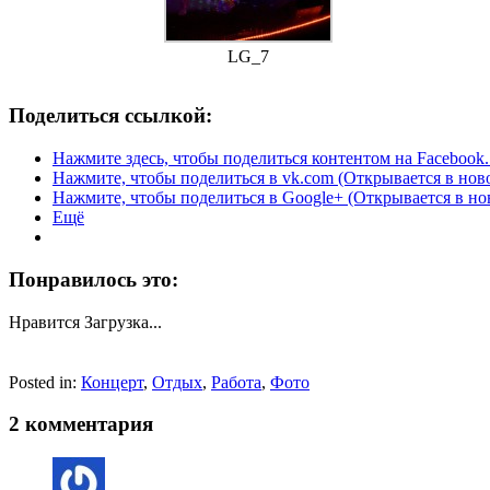
LG_7
Поделиться ссылкой:
Нажмите здесь, чтобы поделиться контентом на Facebook.
Нажмите, чтобы поделиться в vk.com (Открывается в нов
Нажмите, чтобы поделиться в Google+ (Открывается в но
Ещё
Понравилось это:
Нравится
Загрузка...
Posted in:
Концерт
,
Отдых
,
Работа
,
Фото
2 комментария