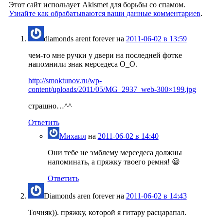
Этот сайт использует Akismet для борьбы со спамом.
Узнайте как обрабатываются ваши данные комментариев
.
diamonds arent forever
на
2011-06-02 в 13:59
чем-то мне ручки у двери на последней фотке
напомнили знак мерседеса О_О.
http://smoktunov.ru/wp-
content/uploads/2011/05/MG_2937_web-300×199.jpg
страшно…^^
Ответить
Михаил
на
2011-06-02 в 14:40
Они тебе не эмблему мерседеса должны
напоминать, а пряжку твоего ремня! 😀
Ответить
Diamonds aren forever
на
2011-06-02 в 14:43
Точняк)). пряжку, которой я гитару расцарапал.