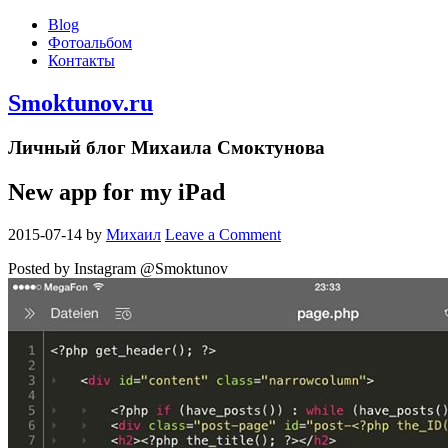
Blog
Фотоальбом
Контакты
Smoktunov.ru
Личный блог Михаила Смоктунова
New app for my iPad
2015-07-14
by
Михаил
Leave a Comment
Posted by Instagram @Smoktunov