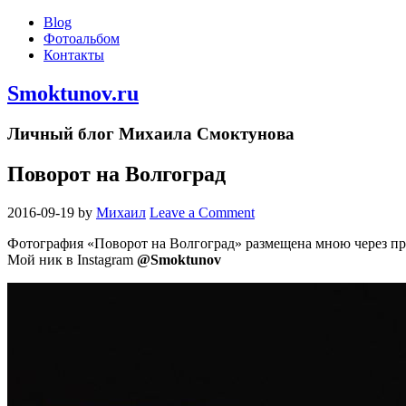
Blog
Фотоальбом
Контакты
Smoktunov.ru
Личный блог Михаила Смоктунова
Поворот на Волгоград
2016-09-19
by
Михаил
Leave a Comment
Фотография «Поворот на Волгоград» размещена мною через п
Мой ник в Instagram
@Smoktunov