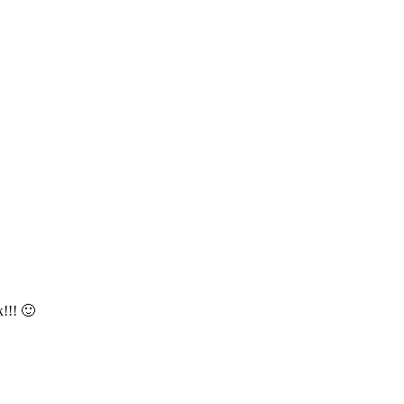
!!! 🙂