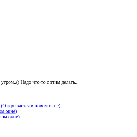
тром..(( Надо что-то с этим делать..
 (Открывается в новом окне)
ом окне)
вом окне)